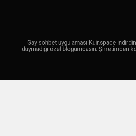
İçeriğe
geç
Ara
Gay sohbet uygulaması Kuir.space indirdin 
duymadığı özel blogumdasın. Şirretimden k