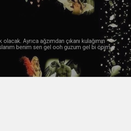
 k olacak. Ayrıca ağzımdan çıkanı kulağımın
slanım benim sen gel ooh guzum gel bi öpim