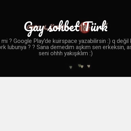
Gay sohbet Türk
mi ? Google Play'de kuirspace yazabilirsin :) q değil
ork lubunya ? ? Sana demedim aşkım sen erkeksin, a
seni ohhh yakışıklım :)