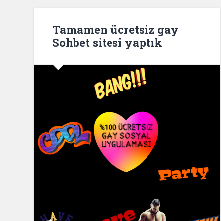
Tamamen ücretsiz gay
Sohbet sitesi yaptık