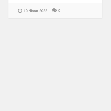
0
10 Nisan 2022