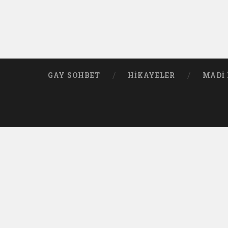
GAY SOHBET
HIKAYELER
MADI 