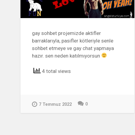
gay sohbet projemizde aktifler
barraklarıyla, pasifler kötleriyle senle
sohbet etmeye ve gay chat yapmaya
hazır. sen neden katılmıyorsun
4 total views
0
7 Temmuz 2022