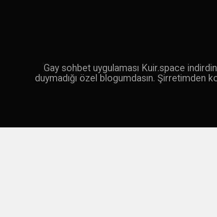
İçeriğe
geç
Ara
Gay sohbet uygulaması Kuir.space indirdin 
duymadığı özel blogumdasın. Şirretimden k