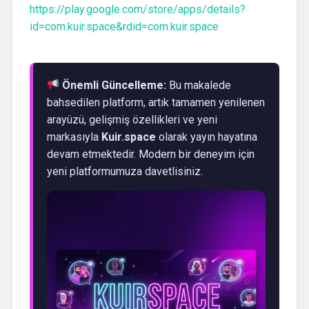
https://play.google.com/store/apps/details?
id=com.kuir.space&rdid=com.kuir.space
Önemli Güncelleme:
Bu makalede
bahsedilen platform, artık tamamen yenilenen
arayüzü, gelişmiş özellikleri ve yeni
markasıyla
Kuir.space
olarak yayın hayatına
devam etmektedir. Modern bir deneyim için
yeni platformumuza davetlisiniz.