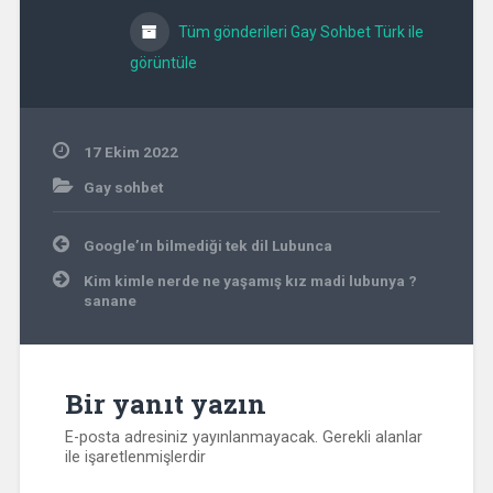
Tüm gönderileri Gay Sohbet Türk ile
görüntüle
17 Ekim 2022
Gay sohbet
Yazı
Google’ın bilmediği tek dil Lubunca
gezinmesi
Kim kimle nerde ne yaşamış kız madi lubunya ?
sanane
Bir yanıt yazın
E-posta adresiniz yayınlanmayacak.
Gerekli alanlar
ile işaretlenmişlerdir