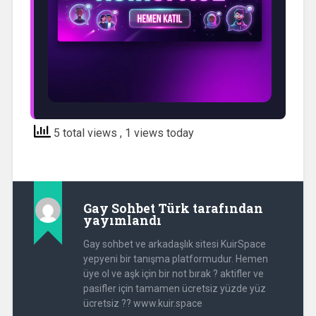
5 total views
, 1 views today
Gay Sohbet Türk
tarafından
yayımlandı
Gay sohbet ve arkadaşlık sitesi KuirSpace
yepyeni bir tanışma platformudur. Hemen
üye ol ve aşk için bir not bırak ? aktifler ve
pasifler için tamamen ücretsiz yüzde yüz
ücretsiz ?? www.kuir.space