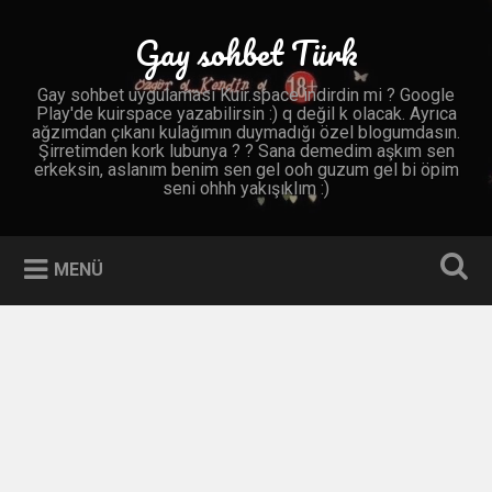
İçeriğe
geç
Gay sohbet Türk
Ara
Gay sohbet uygulaması Kuir.space indirdin mi ? Google
Play'de kuirspace yazabilirsin :) q değil k olacak. Ayrıca
ağzımdan çıkanı kulağımın duymadığı özel blogumdasın.
Şirretimden kork lubunya ? ? Sana demedim aşkım sen
erkeksin, aslanım benim sen gel ooh guzum gel bi öpim
seni ohhh yakışıklım :)
MENÜ