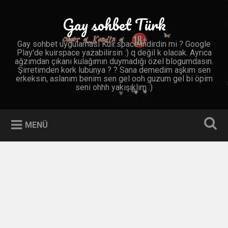
İçeriğe
geç
Gay sohbet Türk
Ara
Gay sohbet uygulaması Kuir.space indirdin mi ? Google
Play'de kuirspace yazabilirsin :) q değil k olacak. Ayrıca
ağzımdan çıkanı kulağımın duymadığı özel blogumdasın.
Şirretimden kork lubunya ? ? Sana demedim aşkım sen
erkeksin, aslanım benim sen gel ooh guzum gel bi öpim
seni ohhh yakışıklım :)
MENÜ