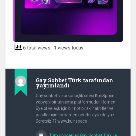
6 total views
, 1 views today
Gay Sohbet Türk
tarafından
yayımlandı
Gay sohbet ve arkadaşlık sitesi KuirSpace
yepyeni bir tanışma platformudur. Hemen
üye ol ve aşk için bir not bırak ? aktifler ve
pasifler için tamamen ücretsiz yüzde yüz
ücretsiz ?? www.kuir.space
Tüm gönderileri Gay Sohbet Türk ile