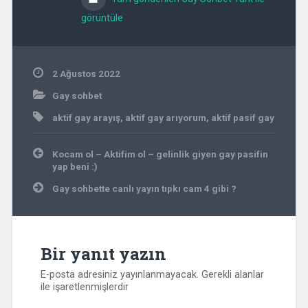
görüntüle
2 Ağustos 2022
Gay sohbet
aktif gay arayış
,
aktif gay arıyorum
,
aktif pasif gay
Yazı
Kocam ol – Aktifim ol – gelinlik giyen gay pasifin
gezinmesi
yap beni :)
Gay sohbette canlı yayın tıpkı cam 4 gibi ?
Bir yanıt yazın
E-posta adresiniz yayınlanmayacak.
Gerekli alanlar
ile işaretlenmişlerdir