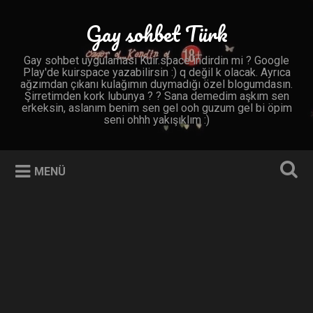
İçeriğe
geç
Gay sohbet Türk
Ara
Gay sohbet uygulaması Kuir.space indirdin mi ? Google
Play'de kuirspace yazabilirsin :) q değil k olacak. Ayrıca
ağzımdan çıkanı kulağımın duymadığı özel blogumdasın.
Şirretimden kork lubunya ? ? Sana demedim aşkım sen
erkeksin, aslanım benim sen gel ooh guzum gel bi öpim
seni ohhh yakışıklım :)
MENÜ