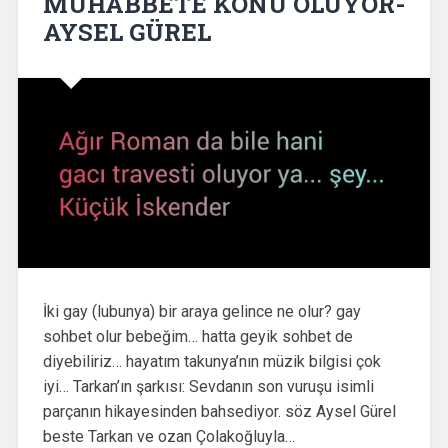
MUHABBETE KONU OLUYOR-
AYSEL GÜREL
İki gay (lubunya) bir araya gelince ne olur? gay
sohbet olur bebeğim… hatta geyik sohbet de
diyebiliriz… hayatım takunya’nın müzik bilgisi çok
iyi… Tarkan’ın şarkısı: Sevdanın son vuruşu isimli
parçanın hikayesinden bahsediyor. söz Aysel Gürel
beste Tarkan ve ozan Çolakoğluyla…