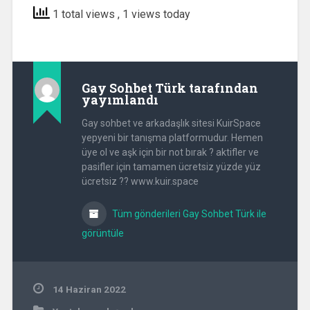
1 total views
, 1 views today
Gay Sohbet Türk
tarafından
yayımlandı
Gay sohbet ve arkadaşlık sitesi KuirSpace
yepyeni bir tanışma platformudur. Hemen
üye ol ve aşk için bir not bırak ? aktifler ve
pasifler için tamamen ücretsiz yüzde yüz
ücretsiz ?? www.kuir.space
Tüm gönderileri Gay Sohbet Türk ile
görüntüle
14 Haziran 2022