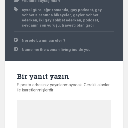
Youtube paylaşımları
aysel gürel ağır romanda
,
gay podcast
,
gay
sohbet sırasında hikayeler
,
gayler sohbet
ederken
,
iki gay sohbet ederken
,
podcast
,
sevdanın son vuruşu
,
travesti olan gacı
Yazı
Nerede bu mincareler ?
gezinmesi
Name me the woman living inside you
Bir yanıt yazın
E-posta adresiniz yayınlanmayacak.
Gerekli alanlar
ile işaretlenmişlerdir