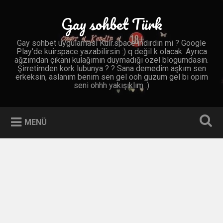
İçeriğe
geç
Gay sohbet Türk
Ara
Gay sohbet uygulaması Kuir.space indirdin mi ? Google
Play'de kuirspace yazabilirsin :) q değil k olacak. Ayrıca
ağzımdan çıkanı kulağımın duymadığı özel blogumdasın.
Şirretimden kork lubunya ? ? Sana demedim aşkım sen
erkeksin, aslanım benim sen gel ooh guzum gel bi öpim
seni ohhh yakışıklım :)
MENÜ