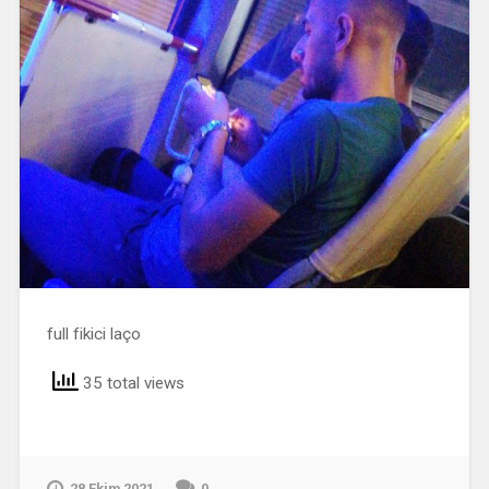
full fikici laço
35 total views
28 Ekim 2021
0