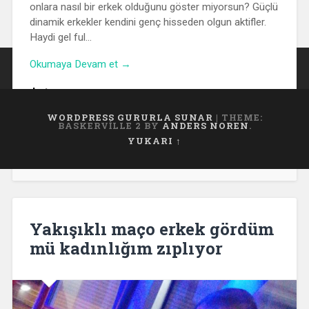
onlara nasıl bir erkek olduğunu göster miyorsun? Güçlü
dinamik erkekler kendini genç hisseden olgun aktifler.
Haydi gel ful…
Okumaya Devam et →
593 total views
, 4 views today
WORDPRESS GURURLA SUNAR
|
THEME:
BASKERVILLE 2 BY
ANDERS NOREN
.
YUKARI ↑
8 Eylül 2022
3
Yakışıklı maço erkek gördüm
mü kadınlığım zıplıyor