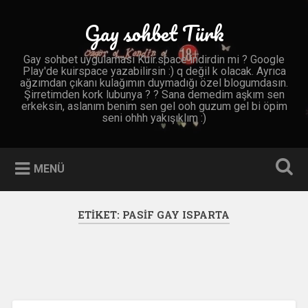
İçeriğe
geç
Gay sohbet Türk
Ara
Gay sohbet uygulaması Kuir.space indirdin mi ? Google
Play'de kuirspace yazabilirsin :) q değil k olacak. Ayrıca
ağzımdan çıkanı kulağımın duymadığı özel blogumdasın.
Şirretimden kork lubunya ? ? Sana demedim aşkım sen
erkeksin, aslanım benim sen gel ooh guzum gel bi öpim
seni ohhh yakışıklım :)
MENÜ
ETIKET:
PASIF GAY ISPARTA